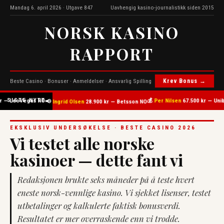
Mandag 6. april 2026 · Utgave 847
Uavhengig kasino-journalistikk siden 2015
NORSK KASINO
RAPPORT
Beste Casino · Bonuser · Anmeldelser · Ansvarlig Spilling
Krev Bonus →
SISTE NYTT
r — LeoVegas NO
💰
Per Nilsen
67.500 kr — Unib
📢
Ingrid Olsen
28.900 kr — Betsson NO
EKSKLUSIV UNDERSØKELSE · BESTE CASINO 2026
Vi testet alle norske
kasinoer — dette fant vi
Redaksjonen brukte seks måneder på å teste hvert
eneste norsk-vennlige kasino. Vi sjekket lisenser, testet
utbetalinger og kalkulerte faktisk bonusverdi.
Resultatet er mer overraskende enn vi trodde.