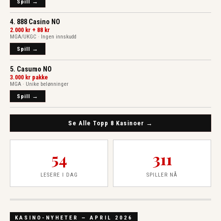
Spill →
4. 888 Casino NO
2.000 kr + 88 kr
MGA/UKGC · Ingen innskudd
Spill →
5. Casumo NO
3.000 kr pakke
MGA · Unike belønninger
Spill →
Se Alle Topp 8 Kasinoer →
54
311
LESERE I DAG
SPILLER NÅ
KASINO-NYHETER — APRIL 2026