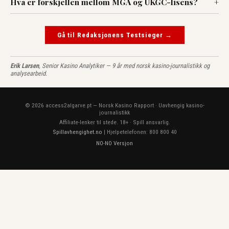
Hva er forskjellen mellom MGA og UKGC-lisens?
+
Gå til Redaksjonens Testsieger →
Erik Larsen
, Senior Kasino Analytiker — 9 år med norsk kasino-journalistikk og
analysearbeid.
© 2026 access2algarve.pt — Norsk Kasino Rapport · Uavhengig kasino-
journalistikk
Affiliate-lenker til stede. 18+ · Spill ansvarlig.
Spillavhengighet.no
| Hjelpetelefonen: 800 800 40
NO-NO Versjon