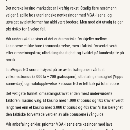
Det norske kasino-markedet er i kraftig vekst. Stadig flere nordmenn
velger å spille hos utenlandske nettkasinoer med MGA-lisens, og
utvalget av plattformer har aldri vært bredere. Men med økt utvalg følger
økt risiko for å velge feil.
Vår undersøkelse viser at det er dramatiske forskjeller mellom
kasinoene — ikke bare i bonusstørrelse, men i faktisk forventet verdi
etter omsetningskrav, utbetalingshastighet og kvalitet på kundestøtte på
norsk.
LeoVegas NO scorer høyest på tre av fire kategorier i vår test:
velkomstbonus (5.000 kr + 200 gratisspinn), utbetalingshastighet (Vipps
same-day) og mobilopplevelse. Betsson NO er tett bak på total score.
Det viktigste funnet: omsetningskravet er den mest undervurderte
faktoren i kasino-valg. Et kasino med 1.000 kr bonus og 10x krav er verdt
langt mer enn et kasino med 3.000 kr bonus og 40x krav. Vi har beregnet
den faktiske forventede verdien av alle bonusene i vår guide.
Vår anbefaling er klar: prioriter MGA-lisensierte kasinoer med lave