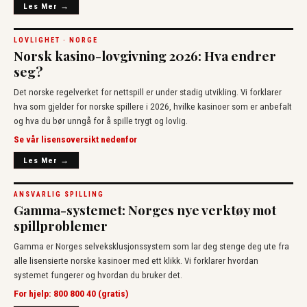
Les Mer →
LOVLIGHET · NORGE
Norsk kasino-lovgivning 2026: Hva endrer
seg?
Det norske regelverket for nettspill er under stadig utvikling. Vi forklarer
hva som gjelder for norske spillere i 2026, hvilke kasinoer som er anbefalt
og hva du bør unngå for å spille trygt og lovlig.
Se vår lisensoversikt nedenfor
Les Mer →
ANSVARLIG SPILLING
Gamma-systemet: Norges nye verktøy mot
spillproblemer
Gamma er Norges selveksklusjonssystem som lar deg stenge deg ute fra
alle lisensierte norske kasinoer med ett klikk. Vi forklarer hvordan
systemet fungerer og hvordan du bruker det.
For hjelp: 800 800 40 (gratis)