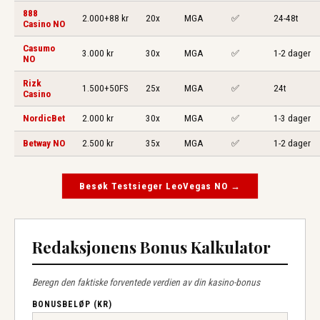
888
2.000+88 kr
20x
MGA
✅
24-48t
Casino NO
Casumo
3.000 kr
30x
MGA
✅
1-2 dager
NO
Rizk
1.500+50FS
25x
MGA
✅
24t
Casino
NordicBet
2.000 kr
30x
MGA
✅
1-3 dager
Betway NO
2.500 kr
35x
MGA
✅
1-2 dager
Besøk Testsieger LeoVegas NO →
Redaksjonens Bonus Kalkulator
Beregn den faktiske forventede verdien av din kasino-bonus
BONUSBELØP (KR)