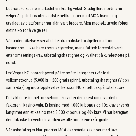
Det norske kasino-markedet er i kraftig vekst. Stadig flere nordmenn
velger å spille hos utenlandske nettkasinoer med MGA-lisens, og
utvalget av plattformer har aldri vært bredere. Men med økt utvalg følger
økt risiko for å velge feil.
Vår undersøkelse viser at det er dramatiske forskjeller mellom
kasinoene — ikke bare i bonusstørrelse, men i faktisk forventet verdi
etter omsetningskrav, utbetalingshastighet og kvalitet på kundestøtte på
norsk.
LeoVegas NO scorer høyest på tre av fire kategorier i vår test:
velkomstbonus (5.000 kr + 200 gratisspinn), utbetalingshastighet (Vipps
same-day) og mobilopplevelse. Betsson NO er tett bak på total score.
Det viktigste funnet: omsetningskravet er den mest undervurderte
faktoren i kasino-valg. Et kasino med 1.000 kr bonus og 10x krav er verdt
langt mer enn et kasino med 3.000 kr bonus og 40x krav. Vi har beregnet
den faktiske forventede verdien av alle bonusene i vår guide.
Vår anbefaling er klar: prioriter MGA-lisensierte kasinoer med lave