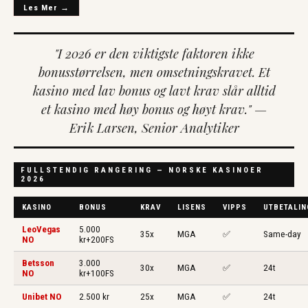
Les Mer →
"I 2026 er den viktigste faktoren ikke
bonusstørrelsen, men omsetningskravet. Et
kasino med lav bonus og lavt krav slår alltid
et kasino med høy bonus og høyt krav." —
Erik Larsen, Senior Analytiker
FULLSTENDIG RANGERING — NORSKE KASINOER
2026
KASINO
BONUS
KRAV
LISENS
VIPPS
UTBETALIN
LeoVegas
5.000
35x
MGA
✅
Same-day
NO
kr+200FS
Betsson
3.000
30x
MGA
✅
24t
NO
kr+100FS
Unibet NO
2.500 kr
25x
MGA
✅
24t