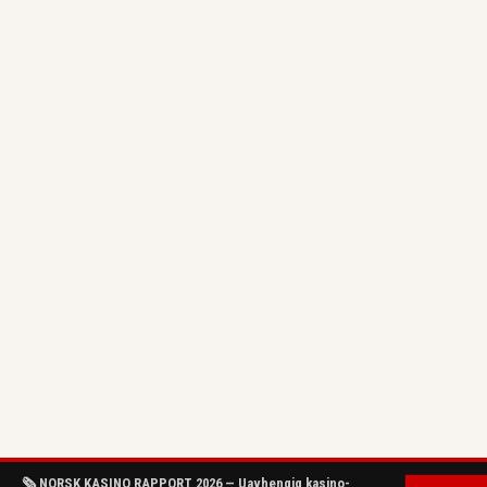
🗞️ NORSK KASINO RAPPORT 2026 — Uavhengig kasino-