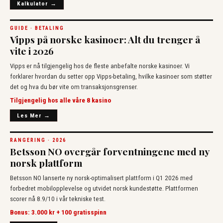
Kalkulator →
GUIDE · BETALING
Vipps på norske kasinoer: Alt du trenger å
vite i 2026
Vipps er nå tilgjengelig hos de fleste anbefalte norske kasinoer. Vi
forklarer hvordan du setter opp Vipps-betaling, hvilke kasinoer som støtter
det og hva du bør vite om transaksjonsgrenser.
Tilgjengelig hos alle våre 8 kasino
Les Mer →
RANGERING · 2026
Betsson NO overgår forventningene med ny
norsk plattform
Betsson NO lanserte ny norsk-optimalisert plattform i Q1 2026 med
forbedret mobilopplevelse og utvidet norsk kundestøtte. Plattformen
scorer nå 8.9/10 i vår tekniske test.
Bonus: 3.000 kr + 100 gratisspinn