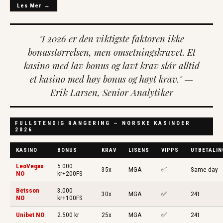
Les Mer →
"I 2026 er den viktigste faktoren ikke
bonusstørrelsen, men omsetningskravet. Et
kasino med lav bonus og lavt krav slår alltid
et kasino med høy bonus og høyt krav." —
Erik Larsen, Senior Analytiker
FULLSTENDIG RANGERING — NORSKE KASINOER
2026
KASINO
BONUS
KRAV
LISENS
VIPPS
UTBETALIN
LeoVegas
5.000
35x
MGA
✅
Same-day
NO
kr+200FS
Betsson
3.000
30x
MGA
✅
24t
NO
kr+100FS
Unibet NO
2.500 kr
25x
MGA
✅
24t