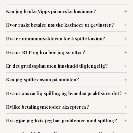
Kan jeg bruke Vipps på norske kasinoer?
+
Hvor raskt betaler norske kasinoer ut gevinster?
+
Hva er minimumsalderen for å spille kasino?
+
Hva er RTP og hva bør jeg se etter?
+
Er det gratisspinn uten innskudd tilgjengelig?
+
Kan jeg spille casino på mobilen?
+
Hva er ansvarlig spilling og hvordan praktisere det?
+
Hvilke betalingsmetoder aksepteres?
+
Hva gjør jeg hvis jeg har problemer med spilling?
+