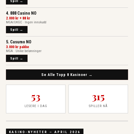
Spill →
4. 888 Casino NO
2.000 kr + 88 kr
MGA/UKGC · Ingen innskudd
Spill →
5. Casumo NO
3.000 kr pakke
MGA · Unike belønninger
Spill →
Se Alle Topp 8 Kasinoer →
53
315
LESERE I DAG
SPILLER NÅ
KASINO-NYHETER — APRIL 2026